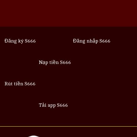
Game
S666?
Chơi
Xóc
Giới
Thông
Dĩa
Thiệu
Minh
Uy
Cho
Tín
Tân
S666
Thủ
–
2026
Trò
Đăng ký S666
Đăng nhập S666
Chơi
Quen
Thuộc
2026
Nạp tiền S666
Rút tiền S666
Tải app S666