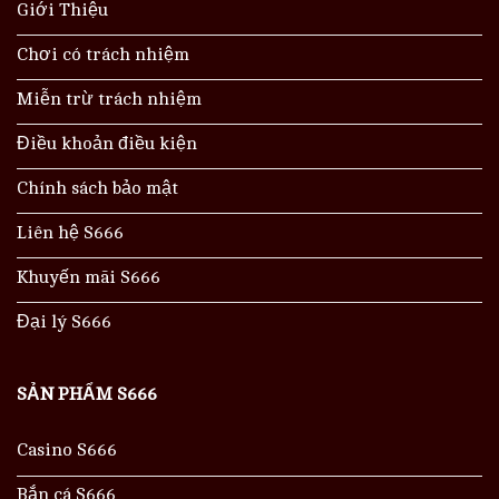
Giới Thiệu
Chơi có trách nhiệm
Miễn trừ trách nhiệm
Điều khoản điều kiện
Chính sách bảo mật
Liên hệ S666
Khuyến mãi S666
Đại lý S666
SẢN PHẨM S666
Casino S666
Bắn cá S666