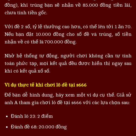
đồng), khi trúng bạn sẽ nhận về 85.000 đồng tiền lãi,
chưa tính tiền gốc.
Với đề 2 số, tỷ lệ thường cao hơn, có thể lên tới 1 ăn 70.
Nếu bạn đặt 10.000 đồng cho số đề và trúng, số tiền
nhận về có thể là 700.000 đồng.
Nhờ hệ thống tự động, người chơi không cần tự tính
toán phức tạp, mọi kết quả đều được hiển thị ngay sau
khi có kết quả xổ số.
Ví dụ thực tế khi chơi lô đề tại s666
Để bạn dễ hình dung, hãy xem một ví dụ cụ thể. Giả sử
anh A tham gia chơi lô đề tại s666 với các lựa chọn sau:
Đánh lô 23: 2 điểm
Đánh đề 68: 20.000 đồng