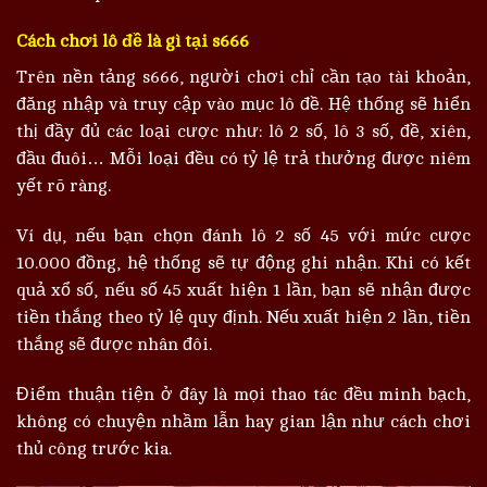
Cách chơi lô đề là gì tại s666
Trên nền tảng s666, người chơi chỉ cần tạo tài khoản,
đăng nhập và truy cập vào mục lô đề. Hệ thống sẽ hiển
thị đầy đủ các loại cược như: lô 2 số, lô 3 số, đề, xiên,
đầu đuôi… Mỗi loại đều có tỷ lệ trả thưởng được niêm
yết rõ ràng.
Ví dụ, nếu bạn chọn đánh lô 2 số 45 với mức cược
10.000 đồng, hệ thống sẽ tự động ghi nhận. Khi có kết
quả xổ số, nếu số 45 xuất hiện 1 lần, bạn sẽ nhận được
tiền thắng theo tỷ lệ quy định. Nếu xuất hiện 2 lần, tiền
thắng sẽ được nhân đôi.
Điểm thuận tiện ở đây là mọi thao tác đều minh bạch,
không có chuyện nhầm lẫn hay gian lận như cách chơi
thủ công trước kia.