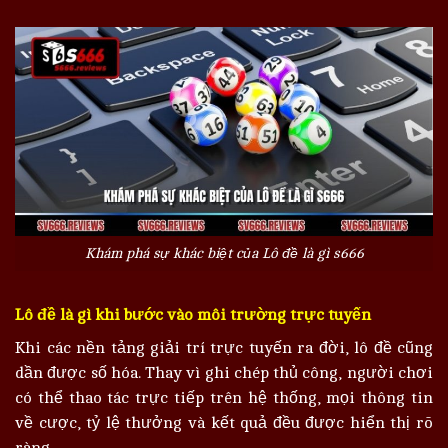
Khám phá sự khác biệt của Lô đề là gì s666
Lô đề là gì khi bước vào môi trường trực tuyến
Khi các nền tảng giải trí trực tuyến ra đời, lô đề cũng
dần được số hóa. Thay vì ghi chép thủ công, người chơi
có thể thao tác trực tiếp trên hệ thống, mọi thông tin
về cược, tỷ lệ thưởng và kết quả đều được hiển thị rõ
ràng.