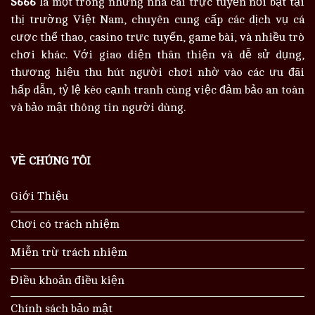
S666
là một trong những nhà cái trực tuyến nổi bật tại
thị trường Việt Nam, chuyên cung cấp các dịch vụ cá
cược thể thao, casino trực tuyến, game bài, và nhiều trò
chơi khác. Với giao diện thân thiện và dễ sử dụng,
thương hiệu thu hút người chơi nhờ vào các ưu đãi
hấp dẫn, tỷ lệ kèo cạnh tranh cùng việc đảm bảo an toàn
và bảo mật thông tin người dùng.
VỀ CHÚNG TÔI
Giới Thiệu
Chơi có trách nhiệm
Miễn trừ trách nhiệm
Điều khoản điều kiện
Chính sách bảo mật