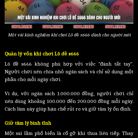
Một vài kinh nghiệm khi chơi Lô đề s666 dành cho người mới
Quản lý vốn khi chơi Lô đề s666
Lô đề s666 không phù hợp với việc “đánh tất tay”.
Người chơi nên chia nhỏ ngân sách và chỉ sử dụng một
phần cho mỗi ngày chơi.
Ví dụ, với ngân sách 1.000.000 đồng, người chơi chỉ
nên dùng khoảng 100.000 đến 200.000 đồng mỗi ngày.
Cách làm này giúp hạn chế rủi ro và giữ tâm lý ổn định.
Giữ tâm lý bình tĩnh
Một sai lầm phổ biến là cố gỡ khi thua liên tiếp. Thay