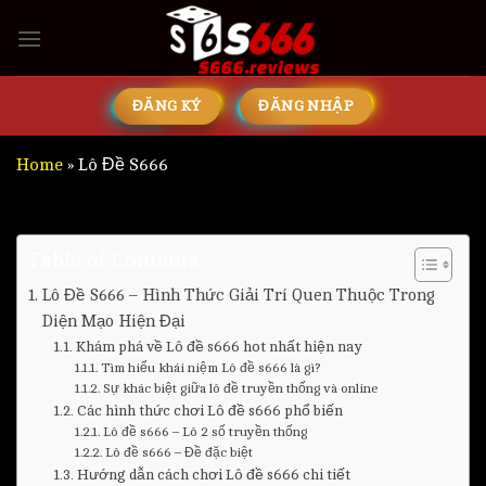
Skip
to
content
ĐĂNG KÝ
ĐĂNG NHẬP
Home
»
Lô Đề S666
Table of Contents
Lô Đề S666 – Hình Thức Giải Trí Quen Thuộc Trong
Diện Mạo Hiện Đại
Khám phá về Lô đề s666 hot nhất hiện nay
Tìm hiểu khái niệm Lô đề s666 là gì?
Sự khác biệt giữa lô đề truyền thống và online
Các hình thức chơi Lô đề s666 phổ biến
Lô đề s666 – Lô 2 số truyền thống
Lô đề s666 – Đề đặc biệt
Hướng dẫn cách chơi Lô đề s666 chi tiết