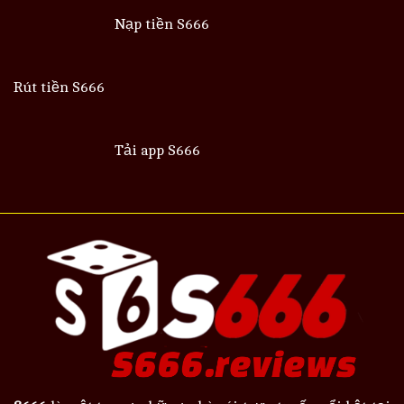
Nạp tiền S666
Rút tiền S666
Tải app S666