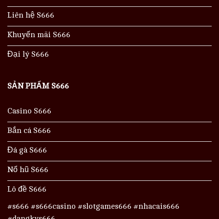
Liên hệ S666
Khuyến mãi S666
Đại lý S666
SẢN PHẨM S666
Casino S666
Bắn cá S666
Đá gà S666
Nổ hũ S666
Lô đề S666
#s666 #s666casino #slotgames666 #nhacais666
#dangkys666