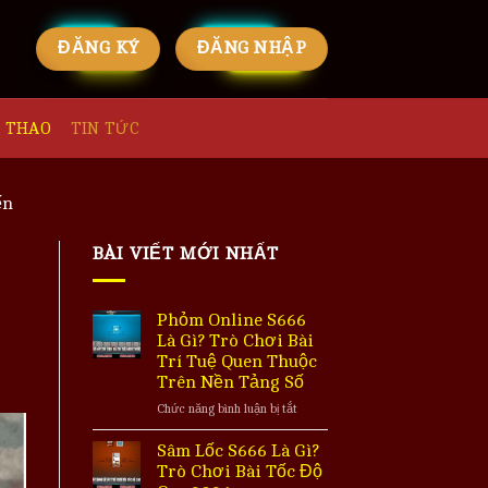
ĐĂNG KÝ
ĐĂNG NHẬP
 THAO
TIN TỨC
ến
BÀI VIẾT MỚI NHẤT
Phỏm Online S666
Là Gì? Trò Chơi Bài
Trí Tuệ Quen Thuộc
Trên Nền Tảng Số
ở
Chức năng bình luận bị tắt
Phỏm
Online
Sâm Lốc S666 Là Gì?
S666
Trò Chơi Bài Tốc Độ
Là