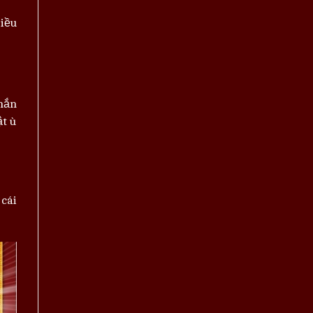
điều
hắn
ật ù
cái