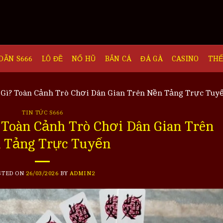
DẪN S666
LÔ ĐỀ
NỔ HŨ
BẮN CÁ
ĐÁ GÀ
CASINO
THỂ
 Gì? Toàn Cảnh Trò Chơi Dân Gian Trên Nền Tảng Trực Tuy
TIN TỨC S666
? Toàn Cảnh Trò Chơi Dân Gian Trên
 Tảng Trực Tuyến
STED ON
26/03/2026
BY
ADMIN2