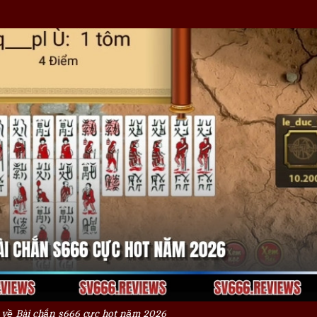
u về Bài chắn s666 cực hot năm 2026