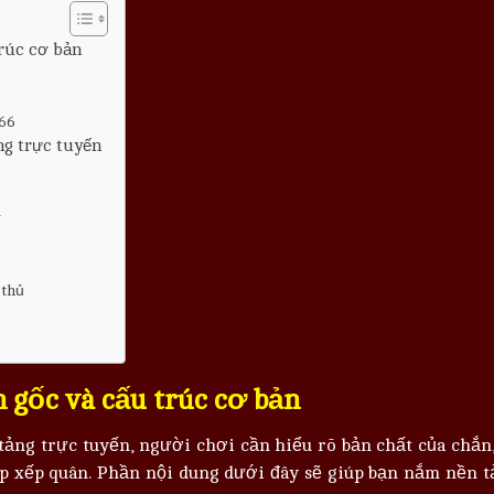
trúc cơ bản
666
ng trực tuyến
y
 thủ
n gốc và cấu trúc cơ bản
tảng trực tuyến, người chơi cần hiểu rõ bản chất của chắn
ắp xếp quân. Phần nội dung dưới đây sẽ giúp bạn nắm nền t