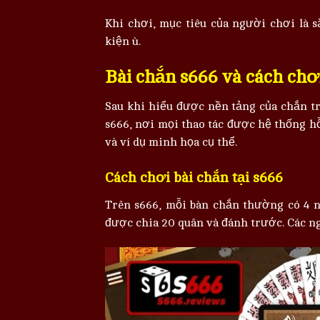
Khi chơi, mục tiêu của người chơi là s
kiện ù.
Bài chắn s666 và cách chơ
Sau khi hiểu được nền tảng của chắn t
s666, nơi mọi thao tác được hệ thống hỗ
và ví dụ minh họa cụ thể.
Cách chơi bài chắn tại s666
Trên s666, mỗi bàn chắn thường có 4 n
được chia 20 quân và đánh trước. Các ngư