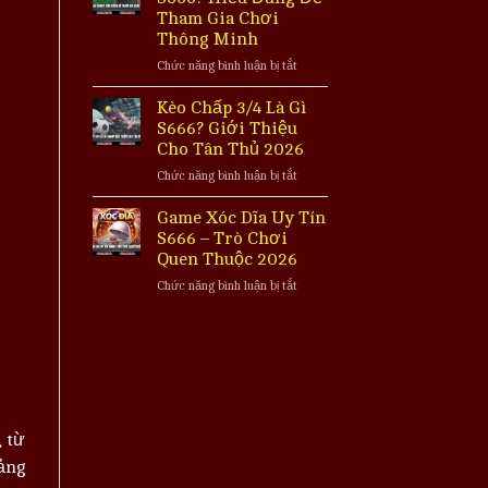
Không
Là
Tham Gia Chơi
Hề
Gì
Thông Minh
Đơn
S666?
Giản
Loại
ở
Chức năng bình luận bị tắt
Kèo
Kèo
Tưởng
Rung
Kèo Chấp 3/4 Là Gì
Đơn
Là
S666? Giới Thiệu
Giản
Gì
Cho Tân Thủ 2026
Nhưng
S666?
Dễ
ở
Chức năng bình luận bị tắt
Hiểu
Hiểu
Kèo
Đúng
Sai
Chấp
Để
Game Xóc Dĩa Uy Tín
3/4
Tham
S666 – Trò Chơi
Là
Gia
Quen Thuộc 2026
Gì
Chơi
ở
Chức năng bình luận bị tắt
S666?
Thông
Game
Giới
Minh
Xóc
Thiệu
Dĩa
Cho
Uy
Tân
Tín
Thủ
S666
2026
–
Trò
, từ
Chơi
ảng
Quen