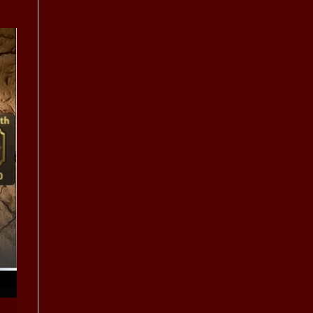
Thuộc
2026