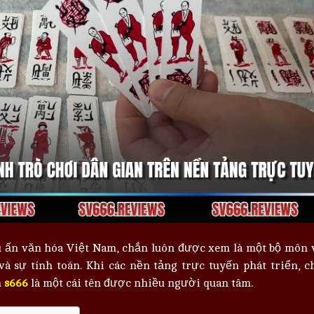
u ấn văn hóa Việt Nam, chắn luôn được xem là một bộ môn 
 và sự tính toán. Khi các nền tảng trực tuyến phát triển, 
n
s666
là một cái tên được nhiều người quan tâm.