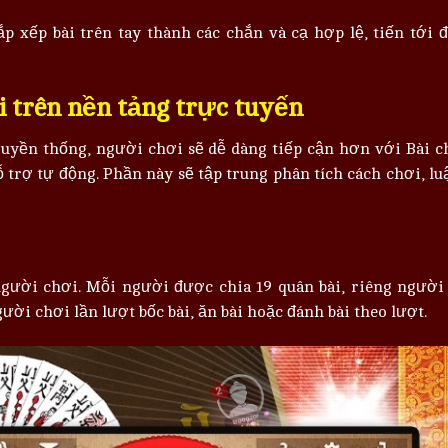
ắp xếp bài trên tay thành các chắn và cạ hợp lệ, tiến tới 
i trên nền tảng trực tuyến
ruyền thống, người chơi sẽ dễ dàng tiếp cận hơn với Bài c
 trợ tự động. Phần này sẽ tập trung phân tích cách chơi, lu
gười chơi. Mỗi người được chia 19 quân bài, riêng người 
ời chơi lần lượt bốc bài, ăn bài hoặc đánh bài theo lượt.