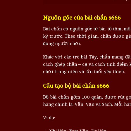
Nguồn gốc của bài chắn s666
Bài chắn có nguồn gốc từ bài tổ tôm, m
kỷ trước. Theo thời gian, chắn được gi
đông người chơi.
Khác với các trò bài Tây, chắn mang đậ
cách ghép chắn – cạ và cách tính điểm 
chơi trung niên và lớn tuổi yêu thích.
Cấu tạo bộ bài chắn s666
Bộ bài chắn gồm 100 quân, được rút gọ
hàng chính là: Văn, Vạn và Sách. Mỗi hà
Ví dụ: