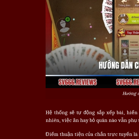
Hướng d
Hệ thống sẽ tự động sắp xếp bài, hiển
nhiên, việc ăn hay bỏ quân nào vẫn phụ 
Điểm thuận tiện của chắn trực tuyến là