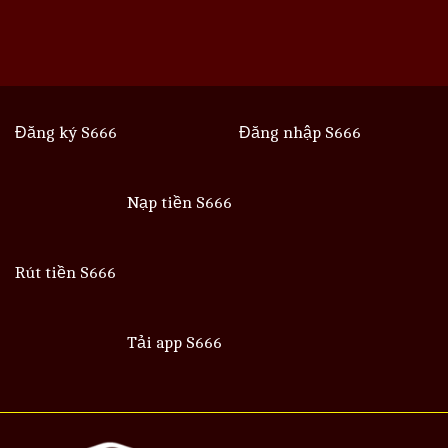
S666?
Chơi
Xóc
Giới
Thông
Dĩa
Thiệu
Minh
Uy
Cho
Tín
Tân
S666
Thủ
–
2026
Trò
Đăng ký S666
Đăng nhập S666
Chơi
Quen
Thuộc
2026
Nạp tiền S666
Rút tiền S666
Tải app S666