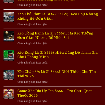
Là
Trí
ở
Chức năng bình luận bị tắt
Gì?
Tuệ
Bài
Trò
Quen
Chắn
Kèo Thẻ Phạt Là Gì S666? Loại Kèo Phụ Nhưng
Chơi
Thuộc
S666
Bài
Không Hề Đơn Giản
Trên
Là
Tốc
Nền
ở
Chức năng bình luận bị tắt
Gì?
Độ
Tảng
Kèo
Toàn
Cao
Số
Thẻ
Kèo Đồng Banh Là Gì S666? Loại Kèo Tưởng
Cảnh
2026
Phạt
Trò
Đơn Giản Nhưng Dễ Hiểu Sai
Là
Chơi
ở
Chức năng bình luận bị tắt
Gì
Dân
Kèo
S666?
Gian
Đồng
Kèo Rung Là Gì S666? Hiểu Đúng Để Tham Gia
Loại
Trên
Banh
Kèo
Chơi Thông Minh
Nền
Là
Phụ
Tảng
ở
Chức năng bình luận bị tắt
Gì
Nhưng
Trực
Kèo
S666?
Không
Tuyến
Rung
Kèo Chấp 3/4 Là Gì S666? Giới Thiệu Cho Tân
Loại
Hề
Là
Kèo
Thủ 2026
Đơn
Gì
Tưởng
Giản
ở
Chức năng bình luận bị tắt
S666?
Đơn
Kèo
Hiểu
Giản
Chấp
Game Xóc Dĩa Uy Tín S666 – Trò Chơi Quen
Đúng
Nhưng
3/4
Để
Thuộc 2026
Dễ
Là
Tham
Hiểu
ở
Chức năng bình luận bị tắt
Gì
Gia
Sai
Game