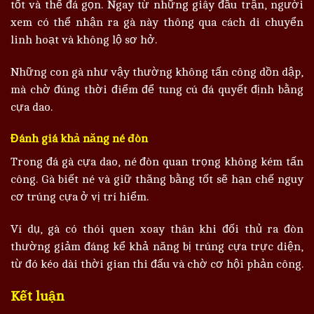
tốt và thế đá gọn. Ngay từ những giây đầu trận, người
xem có thể nhận ra gà này thông qua cách di chuyển
linh hoạt và không lộ sơ hở.
Những con gà như vậy thường không tấn công dồn dập,
mà chờ đúng thời điểm để tung cú đá quyết định bằng
cựa dao.
Đánh giá khả năng né đòn
Trong đá gà cựa dao, né đòn quan trọng không kém tấn
công. Gà biết né và giữ thăng bằng tốt sẽ hạn chế nguy
cơ trúng cựa ở vị trí hiểm.
Ví dụ, gà có thói quen xoay thân khi đối thủ ra đòn
thường giảm đáng kể khả năng bị trúng cựa trực diện,
từ đó kéo dài thời gian thi đấu và chờ cơ hội phản công.
Kết luận