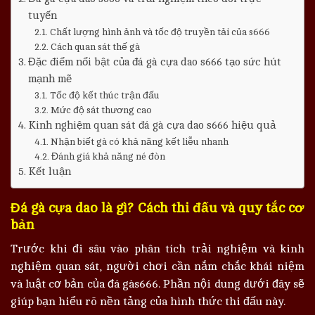
tuyến
Chất lượng hình ảnh và tốc độ truyền tải của s666
Cách quan sát thế gà
Đặc điểm nổi bật của đá gà cựa dao s666 tạo sức hút
mạnh mẽ
Tốc độ kết thúc trận đấu
Mức độ sát thương cao
Kinh nghiệm quan sát đá gà cựa dao s666 hiệu quả
Nhận biết gà có khả năng kết liễu nhanh
Đánh giá khả năng né đòn
Kết luận
Đá gà cựa dao là gì? Cách thi đấu và quy tắc cơ
bản
Trước khi đi sâu vào phân tích trải nghiệm và kinh
nghiệm quan sát, người chơi cần nắm chắc khái niệm
và luật cơ bản của đá gàs666. Phần nội dung dưới đây sẽ
giúp bạn hiểu rõ nền tảng của hình thức thi đấu này.