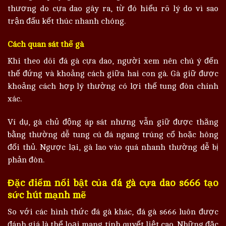
thương do cựa dao gây ra, từ đó hiểu rõ lý do vì sao
trận đấu kết thúc nhanh chóng.
Cách quan sát thế gà
Khi theo dõi đá gà cựa dao, người xem nên chú ý đến
thế đứng và khoảng cách giữa hai con gà. Gà giữ được
khoảng cách hợp lý thường có lợi thế tung đòn chính
xác.
Ví dụ, gà chủ động áp sát nhưng vẫn giữ được thăng
bằng thường dễ tung cú đá ngang trúng cổ hoặc hông
đối thủ. Ngược lại, gà lao vào quá nhanh thường dễ bị
phản đòn.
Đặc điểm nổi bật của đá gà cựa dao s666 tạo
sức hút mạnh mẽ
So với các hình thức đá gà khác, đá gà s666 luôn được
đánh giá là thể loại mang tính quyết liệt cao. Những đặc