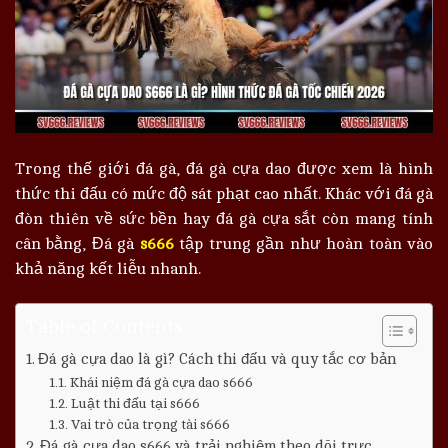
Trong thế giới đá gà, đá gà cựa dao được xem là hình
thức thi đấu có mức độ sát phạt cao nhất. Khác với đá gà
đòn thiên về sức bền hay đá gà cựa sắt còn mang tính
cân bằng, Đá gà
s666
tập trung gần như hoàn toàn vào
khả năng kết liễu nhanh.
Table of Contents
Đá gà cựa dao là gì? Cách thi đấu và quy tắc cơ bản
Khái niệm đá gà cựa dao s666
Luật thi đấu tại s666
Vai trò của trọng tài s666
Đá gà cựa dao s666 và trải nghiệm theo dõi trực