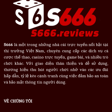
S666
là một trong những nhà cái trực tuyến nổi bật tại
thị trường Việt Nam, chuyên cung cấp các dịch vụ cá
cược thể thao, casino trực tuyến, game bài, và nhiều trò
chơi khác. Với giao diện thân thiện và dễ sử dụng,
thương hiệu thu hút người chơi nhờ vào các ưu đãi
hấp dẫn, tỷ lệ kèo cạnh tranh cùng việc đảm bảo an toàn
và bảo mật thông tin người dùng.
VỀ CHÚNG TÔI