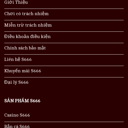
Giới Thiệu
Chơi có trách nhiệm
Miễn trừ trách nhiệm
Điều khoản điều kiện
Chính sách bảo mật
Liên hệ S666
Khuyến mãi S666
Đại lý S666
SẢN PHẨM S666
Casino S666
Bắn cá S666